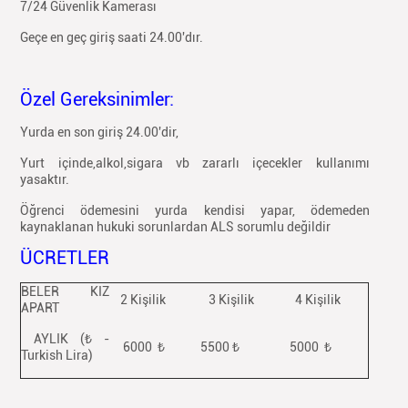
7/24 Güvenlik Kamerası
Geçe en geç giriş saati 24.00'dır.
Özel Gereksinimler:
Yurda en son giriş 24.00'dir,
Yurt içinde,alkol,sigara vb zararlı içecekler kullanımı
yasaktır.
Öğrenci ödemesini yurda kendisi yapar, ödemeden
kaynaklanan hukuki sorunlardan ALS sorumlu değildir
ÜCRETLER
BELER KIZ
2 Kişilik
3 Kişilik
4 Kişilik
APART
AYLIK (₺ -
6000 ₺
5500 ₺
5000 ₺
Turkish Lira)