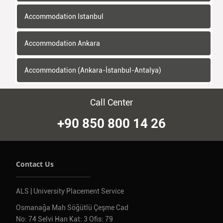
Accommodation Istanbul
Accommodation Ankara
Accommodation (Ankara-İstanbul-Antalya)
Call Center
+90 850 800 14 26
Contact Us
ALS | University Placement Service
Osmanağa Mah Söğütlü Çeşme Cad
No: 74 Selvi Han Kat: 3 Ofis: 79