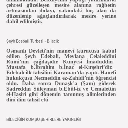
çehresi güzelleşen mesire alanına rağbetin
artmasından dolayı, yakındaki boş alan da
düzenlenip ağaçlandırılarak mesire yerine
dahil edilmiştir.
Şeyh Edebali Türbesi - Bilecik
Osmanlı Devleti'nin manevi kurucusu kabul
edilen Şeyh
Edebali
, Mevlana
Celaleddini
Rumi’nin çağdaşıdır. Künyesi
İmadüddin
Mustafa b.İbrahim b.
İnac
el-
Kırşehri’dir
.
Edebalı
ilk tahsilini Karaman’da yaptı. Hanefi
hukukçusu
Necmeddin
ez-Zahidi’nin öğrencisi
oldu. Daha sonra
Dımaşk’a
(Şam) giderek
Sadreddin
Süleyman b.
Ebül
-iz ve Cemalettin
el-
Hasiri
gibi dönemin tanınmış alimlerinden
dini ilim tahsil etti
BİLECİĞİN KOMŞU ŞEHİRLERE YAKINLIĞI