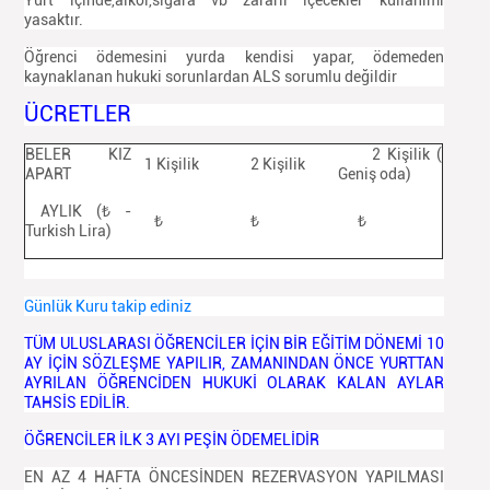
Yurt içinde,alkol,sigara vb zararlı içecekler kullanımı
yasaktır.
Öğrenci ödemesini yurda kendisi yapar, ödemeden
kaynaklanan hukuki sorunlardan ALS sorumlu değildir
ÜCRETLER
BELER KIZ
2 Kişilik (
1 Kişilik
2 Kişilik
APART
Geniş oda)
AYLIK (₺ -
₺
₺
₺
Turkish Lira)
Günlük Kuru takip ediniz
TÜM ULUSLARASI ÖĞRENCİLER İÇİN BİR EĞİTİM DÖNEMİ 10
AY İÇİN SÖZLEŞME YAPILIR, ZAMANINDAN ÖNCE YURTTAN
AYRILAN ÖĞRENCİDEN HUKUKİ OLARAK KALAN AYLAR
TAHSİS EDİLİR.
ÖĞRENCİLER İLK 3 AYI PEŞİN ÖDEMELİDİR
EN AZ 4 HAFTA ÖNCESİNDEN REZERVASYON YAPILMASI