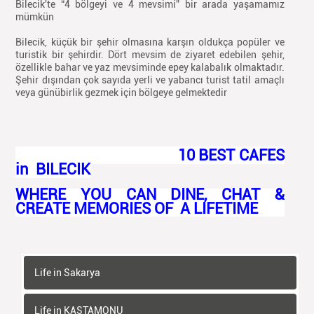
Bilecik'te “4 bölgeyi ve 4 mevsimi” bir arada yaşamamız
mümkün
Bilecik, küçük bir şehir olmasına karşın oldukça popüler ve
turistik bir şehirdir. Dört mevsim de ziyaret edebilen şehir,
özellikle bahar ve yaz mevsiminde epey kalabalık olmaktadır.
Şehir dışından çok sayıda yerli ve yabancı turist tatil amaçlı
veya günübirlik gezmek için bölgeye gelmektedir
10 BEST CAFES
in BILECIK
WHERE YOU CAN DINE, CHAT &
CREATE MEMORIES OF A LIFETIME
Life in Sakarya
Life in KASTAMONU