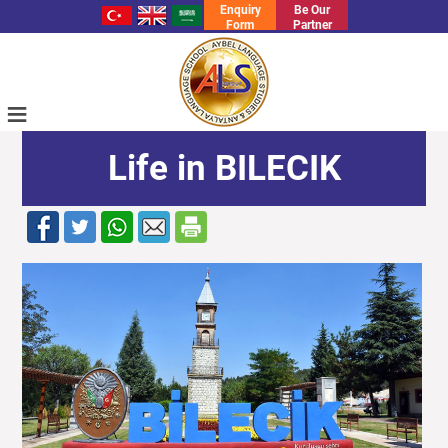
Enquiry
Be Our
Form
Partner
≡
Life in BILECIK