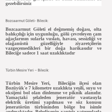
gezebilirsiniz
Bozcaarmut Göleti- Bilecik:
Bozcaarmut
Göleti
el değmemiş doğası, olta
balıkçılığı için uygunluğu, gölü çevreleyen çam
ağaçlarının sularla vuslatı, havası, sessizliği ve
olağanüstü güzelliğiyle ziyaretçilerin
vazgeçemedikleri bir doğa harikasıdır ve
Bileciğe
sadece 1 saat uzaklıktadır
Türbin Mesire Yeri – Bilecik:
Türbin Mesire Yeri,
Bileciğin
ilçesi olan
Bozüyük'e 7 kilometre uzaklıkta yeşili, suyu ve
oksijeni bol olan dinlenme ve piknik alanıdır.
Yamaçtaki şelaleden jeneratör vasıtasıyla
elektrik üretimi yapılması ve söz konusu
jeneratörün türbininden bölge bu isimle
anılmaktadır. Belediyenin yaptığı yatırımlarla